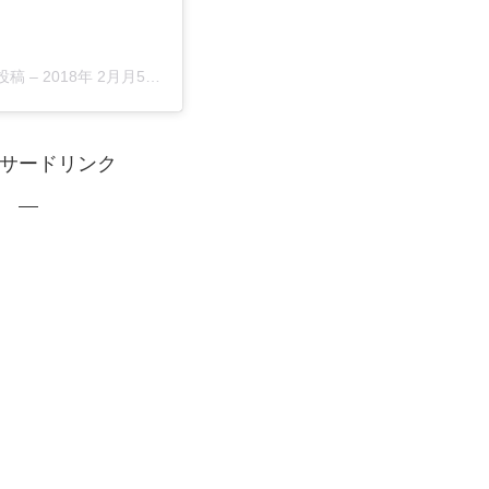
投稿
–
2018年 2月月5日午後6時44分PST
サードリンク