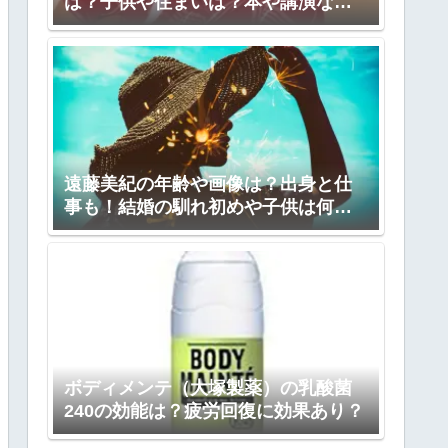
は？子供や住まいは？本や講演など
も！
遠藤美紀の年齢や画像は？出身と仕
事も！結婚の馴れ初めや子供は何
人？
ボディメンテ（大塚製薬）の乳酸菌
240の効能は？疲労回復に効果あり？