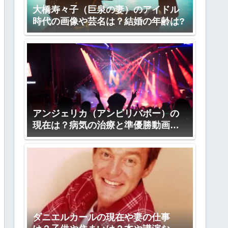
大橋寿々子（巨泉の妻）のアイドル
時代の画像や芸名は？結婚の年齢は?
アンジェリカ（アンビリバボー）の
現在は？病気の治療と準優勝動画
も！
ダニエルカールの現在や妻の仕事