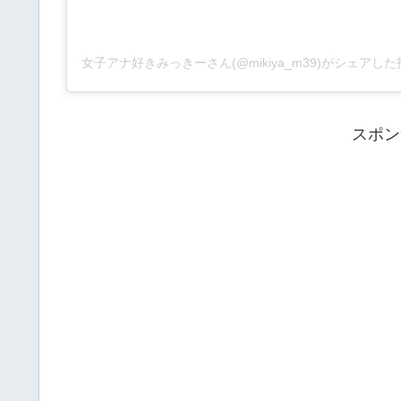
女子アナ好きみっきーさん(@mikiya_m39)がシェアした
スポン