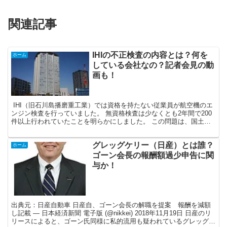
関連記事
IHIの不正検査の内容とは？何を
ホーム
している会社なの？記者会見の動
画も！
IHI（旧石川島播磨重工業）では資格を持たない従業員が航空機のエ
ンジン検査を行っていました。 無資格検査は少なくとも2年間で200
件以上行われていたことを明らかにしました。 この問題は、国土交
通省が、2019年1月にIHIの東京・瑞穂...
グレッグケリー（日産）とは誰？
ホーム
ゴーン会長の報酬額過少申告に関
与か！
出典元：日産自動車 日産自、ゴーン会長の解職を提案 報酬を減額
し記載 — 日本経済新聞 電子版 (@nikkei) 2018年11月19日 日産のリ
リースによると、ゴーン氏同様に私的流用も疑われているグレッグケ