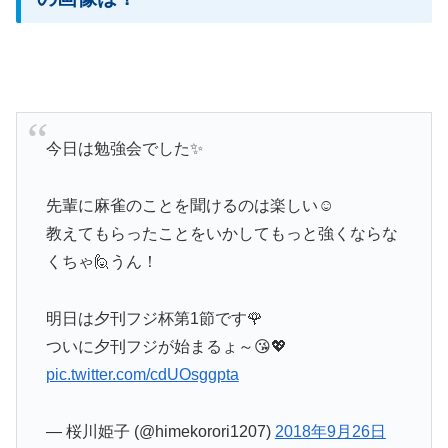
今日は勉強会でした✨
先輩に麻雀のことを聞けるのは楽しい☺
教えてもらったことをいかしてもっと強くならな
くちゃ🙋うん！
明日は夕刊フジ杯第1節です🌹
ついに夕刊フジが始まるょ～😘💖
pic.twitter.com/cdUOsggpta
— 桜川姫子 (@himekorori1207)
2018年9月26日