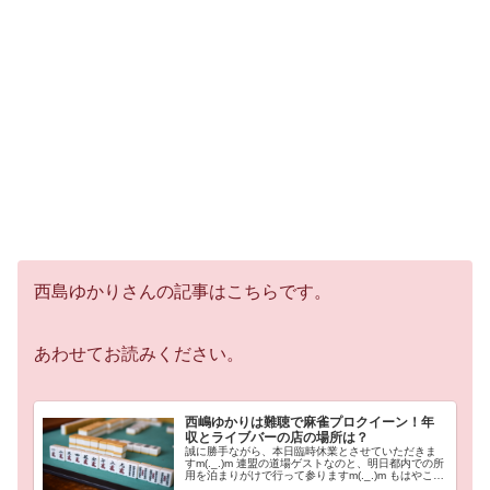
西島ゆかりさんの記事はこちらです。
あわせてお読みください。
西嶋ゆかりは難聴で麻雀プロクイーン！年
収とライブバーの店の場所は？
誠に勝手ながら、本日臨時休業とさせていただきま
すm(._.)m 連盟の道場ゲストなのと、明日都内での所
用を泊まりがけで行って参りますm(._.)m もはやこの
写真だれ？ とか言わないでください（笑）