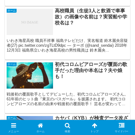
リー氏経歴。→グレッグ ケリー...
高校職員（生徒3人と飲酒で車事
ホーム
故）の画像や名前は？実習船や学
校名は？
いわき海星高校 職員不祥事 福島テレビだけ、実名報道 鈴木麗央容疑
者(27) pic.twitter.com/zgTLtD9dpc — ターボ (@sand_sendai) 2018年
12月3日 福島県立いわき海星高校の男性職員は 鈴木麗央...
初代コロムビアローズが覆面の歌
ホーム
手だった理由や本名は？夫や娘
も！
戦後初の覆面歌手としてデビューした、初代コロムビアローズさん。
61年前のヒット曲『東京のバスガール』を披露されます。 初代コロ
ンビアローズの名前の由来や戦後初の覆面歌手！ 芸名が変わってい
たり、覆面だったりとか、 気になることがいっぱいの...
カヤバ（KYB）が検査データ改ざ
ホーム
んをした建物や件数は？会社の概
要は？
メニュー
ホーム
検索
トップ
サイドバー