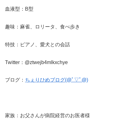
血液型：B型
趣味：麻雀、ロリータ、食べ歩き
特技：ピアノ、愛犬との会話
Twitter：@ztwejb4mlkxchye
ブログ：
ちぇりひめブログ(@ﾟ▽ﾟ@)
家族：お父さんが病院経営のお医者様