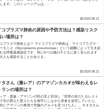
します。このミュージアムは、...
2024.08.21
イコプラズマ肺炎の原因や予防方法は？感染リスク
高い場所は？
コプラズマ肺炎とは？ マイコプラズマ肺炎は、マイコプラズマ・
ーモニエ（Mycoplasma pneumoniae）という細菌によって引き起
れる呼吸器感染症です。特に6〜12歳の子どもに多く見られます
大人も感染することがありま...
2024.08.21
オタさん（激レア）のアマゾンカカオが味わえるレ
トランの場所は？
ィア・貴族・アマゾンの民の舌と対決し『世界の名だたるレスト
で舌の肥えた変人たちを相手にしながら美食を追究していたら、
的にアマゾンの奥地で究極のグルメを見つけた人』。 オオタさん