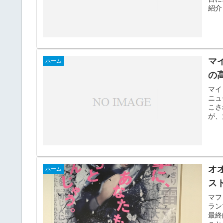
紹介
マ
ホーム
の
マイ
ニュ
こさ
が、
オ
ホーム
ス
マフ
ラン
最終