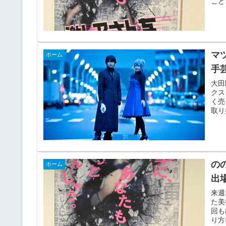
こと
マ
ホーム
手
大田
クス
く売
取り
の
ホーム
出
来週
た美
回も
り方