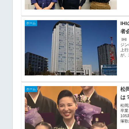
I
ホーム
者
IH
ジン
上行
が、
松
ホーム
は
松岡
卒業
10
塚歌