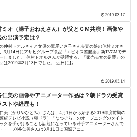
2019.03.17
村ミオ（腸子おねえさん）が父とＣＭ共演！画像や
後の出演予定は？
の仲村トオルさんと女優の鷲尾いさ子さん夫妻の娘の仲村ミオさ
、3月14日にアサヒグループ食品『エビオス整腸薬』新TVCMでデ
ーしました。 仲村トオルさんが活躍する、『家売る女の逆襲』の
回は2019年3月13日でした。 翌日にお...
2019.03.14
谷仁美の画像やアニメーター作品は？朝ドラの受賞
ラストや経歴も！
仁美（かりやひとみ）さんは、4月1日から始まる2019年度前期の
K連続テレビ小説（朝ドラ）「なつぞら」のオープニングのタイト
ックを手がけることも話題になっている若手アニメーターさんで
・・・ 刈谷仁美さんは3月11日に国際アニ...