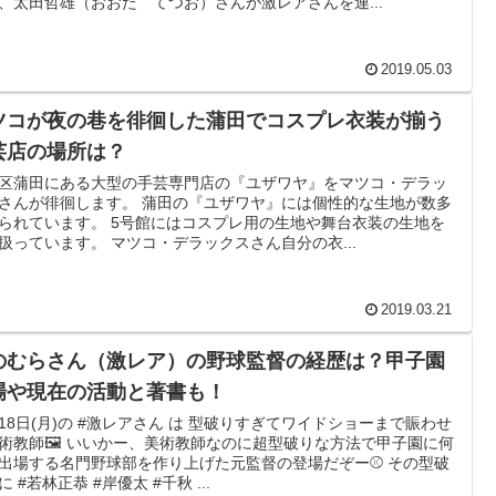
、太田哲雄（おおた てつお）さんが激レアさんを連...
2019.05.03
ツコが夜の巷を徘徊した蒲田でコスプレ衣装が揃う
芸店の場所は？
区蒲田にある大型の手芸専門店の『ユザワヤ』をマツコ・デラッ
さんが徘徊します。 蒲田の『ユザワヤ』には個性的な生地が数多
られています。 5号館にはコスプレ用の生地や舞台衣装の生地を
扱っています。 マツコ・デラックスさん自分の衣...
2019.03.21
のむらさん（激レア）の野球監督の経歴は？甲子園
場や現在の活動と著書も！
18日(月)の #激レアさん は 型破りすぎてワイドショーまで賑わせ
術教師🖼 いいかー、美術教師なのに超型破りな方法で甲子園に何
出場する名門野球部を作り上げた元監督の登場だぞー⚾️ その型破
に #若林正恭 #岸優太 #千秋 ...