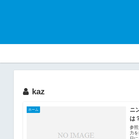
kaz
ニ
ホーム
は
参照
力を
日に