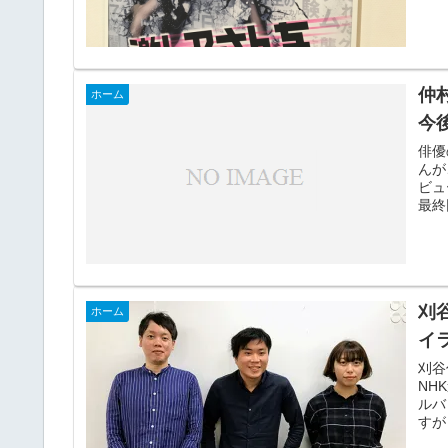
仲
ホーム
今
俳優
んが
ビュ
最終
刈
ホーム
イ
刈谷
NH
ルバ
すが