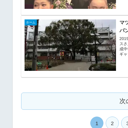
マ
ホーム
パ
20
スさ
成中
ギャ
次
1
2