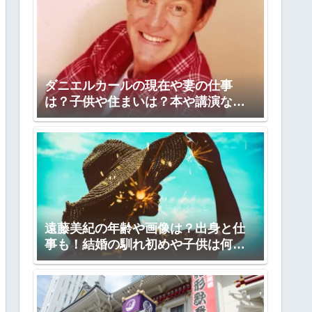
ダニエルカールの現在や妻の仕事
は？子供や住まいは？本や講演など
も！
遠藤美紀の年齢や画像は？出身と仕
事も！結婚の馴れ初めや子供は何
人？