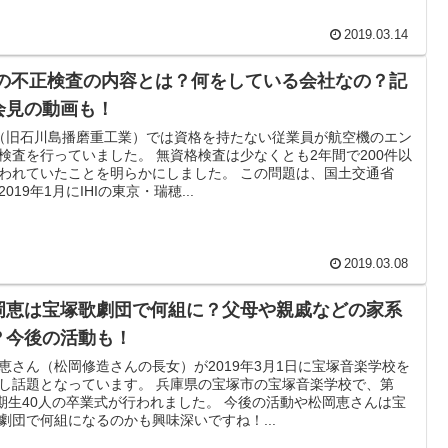
2019.03.14
HIの不正検査の内容とは？何をしている会社なの？記
会見の動画も！
I（旧石川島播磨重工業）では資格を持たない従業員が航空機のエン
検査を行っていました。 無資格検査は少なくとも2年間で200件以
われていたことを明らかにしました。 この問題は、国土交通省
2019年1月にIHIの東京・瑞穂...
2019.03.08
岡恵は宝塚歌劇団で何組に？父母や親戚などの家系
？今後の活動も！
恵さん（松岡修造さんの長女）が2019年3月1日に宝塚音楽学校を
し話題となっています。 兵庫県の宝塚市の宝塚音楽学校で、第
5期生40人の卒業式が行われました。 今後の活動や松岡恵さんは宝
劇団で何組になるのかも興味深いですね！...