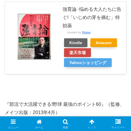
強育論 -悩める大人たちに告
ぐ!「いじめの芽を摘む」特
効薬
created by
Rinker
Kindle
Amazon
楽天市場
Yahooショッピング
『部活で大活躍できる!野球 最強のポイント60』（監修、
メイツ出版：2013年4月）
メニュー
ホーム
検索
トップ
サイドバー