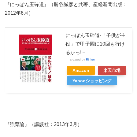
『にっぽん玉砕道』（勝谷誠彦と共著、産経新聞出版：
2012年6月）
にっぽん玉砕道-「子供が主
役」で甲子園に10回も行け
るかっ! –
created by
Rinker
Amazon
楽天市場
Yahooショッピング
『強育論』（講談社：2013年3月）