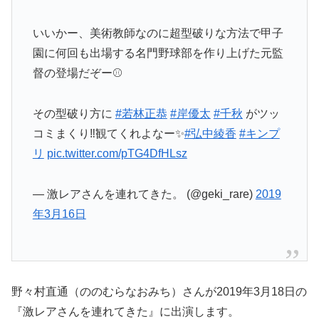
いいかー、美術教師なのに超型破りな方法で甲子
園に何回も出場する名門野球部を作り上げた元監
督の登場だぞー⚾️
その型破り方に
#若林正恭
#岸優太
#千秋
がツッ
コミまくり‼️観てくれよなー✨
#弘中綾香
#キンプ
リ
pic.twitter.com/pTG4DfHLsz
— 激レアさんを連れてきた。 (@geki_rare)
2019
年3月16日
野々村直通（ののむらなおみち）さんが2019年3月18日の
『激レアさんを連れてきた』に出演します。