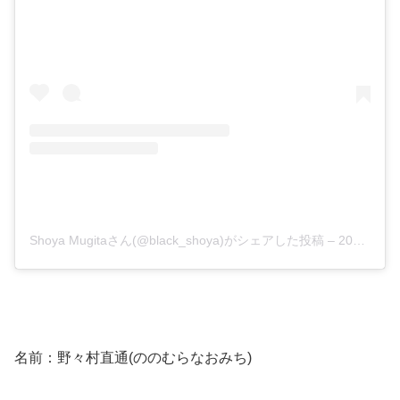
Shoya Mugitaさん(@black_shoya)がシェアした投稿
–
2016年 8月月16日午後8時10分PDT
名前：野々村直通(ののむらなおみち)