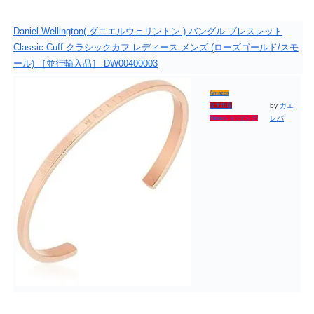
Daniel Wellington( ダニエルウェリントン ) バングル ブレスレット
Classic Cuff クラシックカフ レディース メンズ (ローズゴールド/スモ
ール) ［並行輸入品］ DW00400003
Amazon
by
カエ
楽天市場
レバ
Yahooショッピング