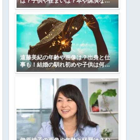
は？子供や住まいは？本や講演など
も！
遠藤美紀の年齢や画像は？出身と仕
事も！結婚の馴れ初めや子供は何
人？