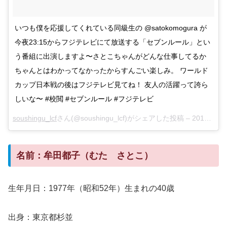
いつも僕を応援してくれている同級生の @satokomogura が
今夜23:15からフジテレビにて放送する「セブンルール」とい
う番組に出演しますよ〜さとこちゃんがどんな仕事してるか
ちゃんとはわかってなかったからすんごい楽しみ。 ワールド
カップ日本戦の後はフジテレビ見てね！ 友人の活躍って誇ら
しいな〜 #校閲 #セブンルール #フジテレビ
soushingu_lcf
さん(@soushingu_lcf)がシェアした投稿 –
2018年 6月月19日午前2時18分PDT
名前：牟田都子（むた さとこ）
生年月日：1977年（昭和52年）生まれの40歳
出身：東京都杉並