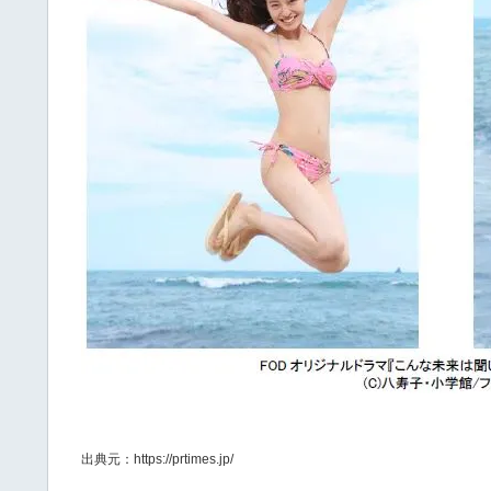
出典元：https://prtimes.jp/