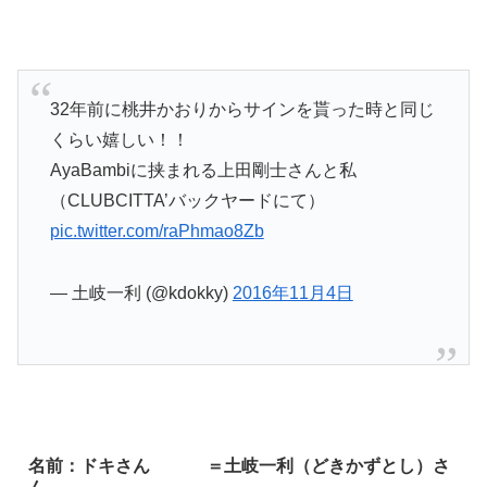
32年前に桃井かおりからサインを貰った時と同じ
くらい嬉しい！！
AyaBambiに挟まれる上田剛士さんと私
（CLUBCITTA’バックヤードにて）
pic.twitter.com/raPhmao8Zb
— 土岐一利 (@kdokky)
2016年11月4日
名前：ドキさん ＝土岐一利（どきかずとし）さ