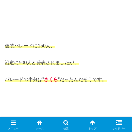
仮装パレードに150人、
沿道に500人と発表されましたが、
パレードの半分は”
さくら
”だったんだそうです。
メニュー
ホーム
検索
トップ
サイドバー
第1回のカワサキハロウィンは