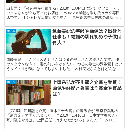
出典元： 「夜の巷を徘徊する」2018年10月4日放送で マツコ・デラ
ックスさんが立ち寄ったお店は、 ペルシャ絨毯を取り扱うラグ専門
店です。 オシャレな店舗が立ち並ぶ、 東横線の中目黒駅の高架下を
徘徊します。 日頃の、切れキャラとは違い、一...
遠藤美紀の年齢や画像は？出身と
ホーム
仕事も！結婚の馴れ初めや子供は
何人？
遠藤美紀（えんどうみき）さんはつるの剛士さんの奥さんです。 ダ
ウンタウンなうで【妻の匂いをかぎたい…つるの剛士の異常愛】とい
うタイトルが気になってしまいました。 木村美紀さんとはどんな奥
さんなのか？ 何でもつい最近ですが、5人目の子供を出産...
上田岳弘が芥川龍之介賞を受賞！
ホーム
画像や経歴と著書は？賞金や賞品
は？
『第160回芥川龍之介賞・直木三十五賞』の選考会が 東京都築地の
「新喜楽」で開かれました。 ＊2019年1月16日（日本文学振興会）
芥川龍之介賞は、 上田岳弘（うえだたかひろ）さんの『ニムロッ
ド』 町屋良平（まちやりょうへい）さん）の『1...