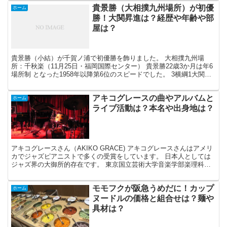
貴景勝（大相撲九州場所）が初優
ホーム
勝！大関昇進は？経歴や年齢や部
屋は？
貴景勝（小結）が千賀ノ浦で初優勝を飾りました。 大相撲九州場
所：千秋楽（11月25日・福岡国際センター） 貴景勝22歳3か月は年6
場所制 となった1958年以降第6位のスピードでした。 3横綱1大関が
休場した九州場所で 22歳の貴景勝が優勝...
アキコグレースの曲やアルバムと
ホーム
ライブ活動は？本名や出身地は？
アキコグレースさん（AKIKO GRACE) アキコグレースさんはアメリ
カでジャズピアニストで多くの受賞をしています。 日本人としては
ジャズ界の大御所的存在です。 東京国立芸術大学音楽学部楽理科を
卒業後、アメリカに渡りジャズピアニストになり...
モモフクが阪急うめだに！カップ
ホーム
ヌードルの価格と組合せは？麺や
具材は？