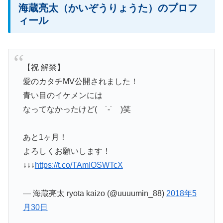
海蔵亮太（かいぞうりょうた）のプロフ
ィール
【祝 解禁】
愛のカタチMV公開されました！
青い目のイケメンには
なってなかったけど( ˙-˙ )笑
あと1ヶ月！
よろしくお願いします！
↓↓↓
https://t.co/TAmIOSWTcX
— 海蔵亮太 ryota kaizo (@uuuumin_88)
2018年5
月30日